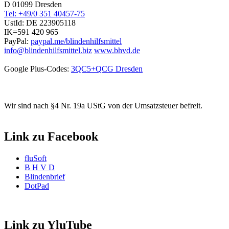
D 01099 Dresden
Tel: +49/0 351 40457-75
UstId:
DE 223905118
IK=591 420 965
PayPal:
paypal.me/blindenhilfsmittel
info@blindenhilfsmittel.biz
www.bhvd.de
Google Plus-Codes:
3QC5+QCG Dresden
Wir sind nach §4 Nr. 19a UStG von der Umsatzsteuer befreit.
Link zu Facebook
fluSoft
B H V D
Blindenbrief
DotPad
Link zu YluTube