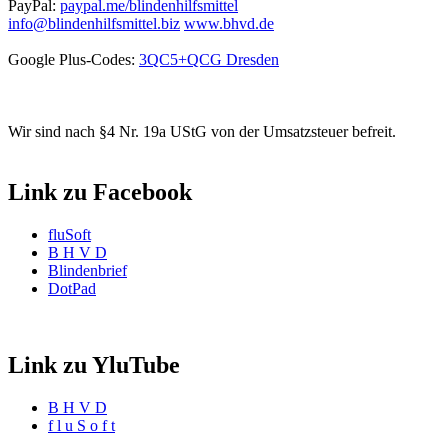
PayPal:
paypal.me/blindenhilfsmittel
info@blindenhilfsmittel.biz
www.bhvd.de
Google Plus-Codes:
3QC5+QCG Dresden
Wir sind nach §4 Nr. 19a UStG von der Umsatzsteuer befreit.
Link zu Facebook
fluSoft
B H V D
Blindenbrief
DotPad
Link zu YluTube
B H V D
f l u S o f t