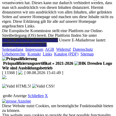
verantworten hat. Dieses kann nur dadurch verhindert werden, dass
man sich ausdrücklich von diesen Inhalten distanziert. Hiermit
distanzieren wir uns ausdrücklich von allen Inhalten, aller gelinkten
Seiten auf unserer Homepage und machen uns diese Inhalte nicht zu
eigen. Diese Erklärung gilt für alle auf unserer Homepage
angebrachten Links.
Die Europäische Kommission stellt eine Plattform zur Online-
Streitbeilegung (OS) bereit. Die Plattform finden Sie unter
http://ec.europa.eu/consumers/odr/
Unsere E-Mailadresse lautet:
info@blindenhilfsmittel.biz
.
Seitenanfang
Impressum
AGB
Widerruf
Datenschutz
Urheberrechte
Kontakt
Links
Katalog (PDF)
Sitemap
Präqualifizierungszertifikat
» 2021-2026
Wir sind Ausbildungsbetrieb
[ 13368 ]
[ 08.08.2026 15:41:49 ]
große Anzeige
Schließen
X
Diese Website nutzt Cookies, um bestmögliche Funktionalität bieten
zu können.
This website uses cookies to provide the best possible functionality.