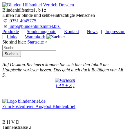
Blindenhilfsmittel . b i z
Hilfen für blinde und sehbeeinträchtigte Menschen
✆
0351 4045775
✉
info@blindenhilfsmittel.biz
Produkte
|
Sonderangebote
|
Kontakt
|
News
|
Impressum
|
Links
|
Warenkorb
Sie sind hier:
Startseite
>
Auf Desktop-Rechnern können Sie sich hier den Inhalt der
Hauptseite vorlesen lassen. Das geht auch duch Betätigen von Alt +
S.
[ Alt + S ]
Zum kostenfreien Angebot Blindenbrief
B H V D
Tannenstrasse 2