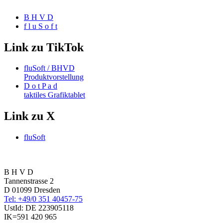
B H V D
f l u S o f t
Link zu TikTok
fluSoft / BHVD
Produktvorstellung
D o t P a d
taktiles Grafiktablet
Link zu X
fluSoft
B H V D
Tannenstrasse 2
D 01099 Dresden
Tel: +49/0 351 40457-75
UstId:
DE 223905118
IK=591 420 965