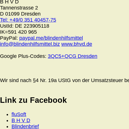
B H V D
Tannenstrasse 2
D 01099 Dresden
Tel: +49/0 351 40457-75
UstId:
DE 223905118
IK=591 420 965
PayPal:
paypal.me/blindenhilfsmittel
info@blindenhilfsmittel.biz
www.bhvd.de
Google Plus-Codes:
3QC5+QCG Dresden
Wir sind nach §4 Nr. 19a UStG von der Umsatzsteuer bef
Link zu Facebook
fluSoft
B H V D
Blindenbrief