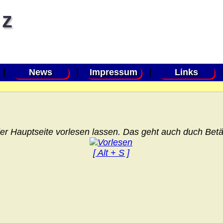
 z
|
News
|
Impressum
|
Links
er Hauptseite vorlesen lassen. Das geht auch duch Betät
[ Alt + S ]