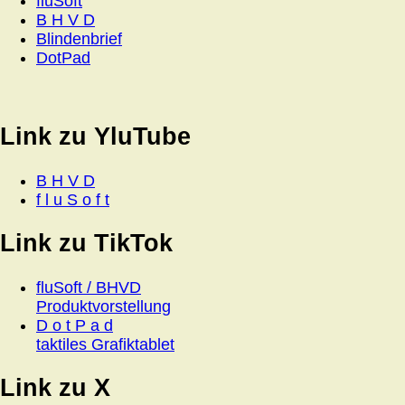
fluSoft
B H V D
Blindenbrief
DotPad
Link zu YluTube
B H V D
f l u S o f t
Link zu TikTok
fluSoft / BHVD
Produktvorstellung
D o t P a d
taktiles Grafiktablet
Link zu X