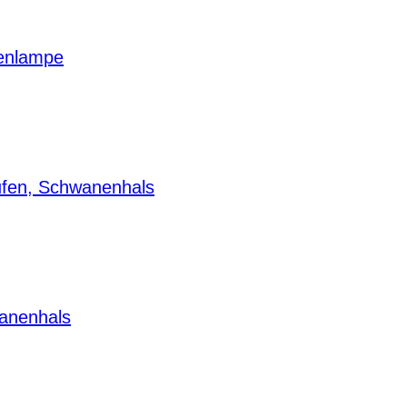
henlampe
ufen, Schwanenhals
anenhals