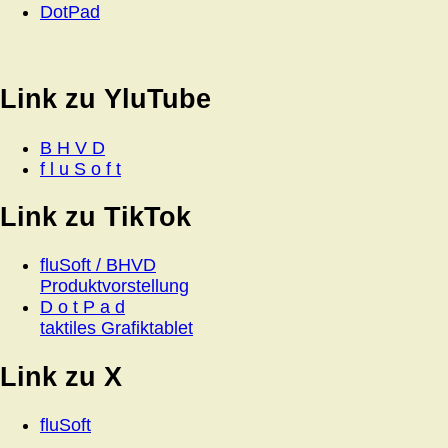
DotPad
Link zu YluTube
B H V D
f l u S o f t
Link zu TikTok
fluSoft / BHVD
Produktvorstellung
D o t P a d
taktiles Grafiktablet
Link zu X
fluSoft