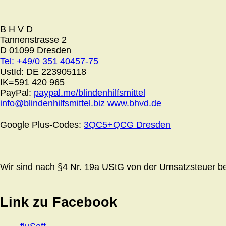
B H V D
Tannenstrasse 2
D 01099 Dresden
Tel: +49/0 351 40457-75
UstId:
DE 223905118
IK=591 420 965
PayPal:
paypal.me/blindenhilfsmittel
info@blindenhilfsmittel.biz
www.bhvd.de
Google Plus-Codes:
3QC5+QCG Dresden
Wir sind nach §4 Nr. 19a UStG von der Umsatzsteuer bef
Link zu Facebook