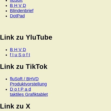
fluSoft
B H V D
Blindenbrief
DotPad
Link zu YluTube
B H V D
f l u S o f t
Link zu TikTok
fluSoft / BHVD
Produktvorstellung
D o t P a d
taktiles Grafiktablet
Link zu X