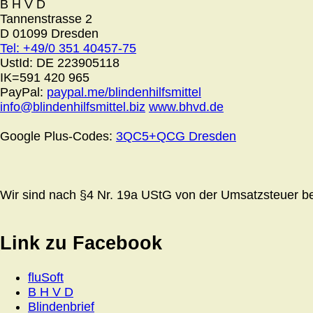
B H V D
Tannenstrasse 2
D 01099 Dresden
Tel: +49/0 351 40457-75
UstId:
DE 223905118
IK=591 420 965
PayPal:
paypal.me/blindenhilfsmittel
info@blindenhilfsmittel.biz
www.bhvd.de
Google Plus-Codes:
3QC5+QCG Dresden
Wir sind nach §4 Nr. 19a UStG von der Umsatzsteuer bef
Link zu Facebook
fluSoft
B H V D
Blindenbrief