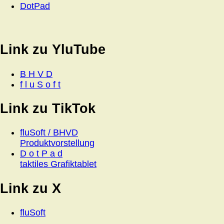
DotPad
Link zu YluTube
B H V D
f l u S o f t
Link zu TikTok
fluSoft / BHVD
Produktvorstellung
D o t P a d
taktiles Grafiktablet
Link zu X
fluSoft