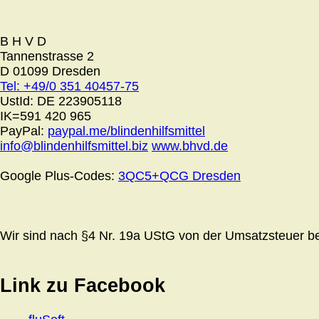
B H V D
Tannenstrasse 2
D 01099 Dresden
Tel: +49/0 351 40457-75
UstId:
DE 223905118
IK=591 420 965
PayPal:
paypal.me/blindenhilfsmittel
info@blindenhilfsmittel.biz
www.bhvd.de
Google Plus-Codes:
3QC5+QCG Dresden
Wir sind nach §4 Nr. 19a UStG von der Umsatzsteuer bef
Link zu Facebook