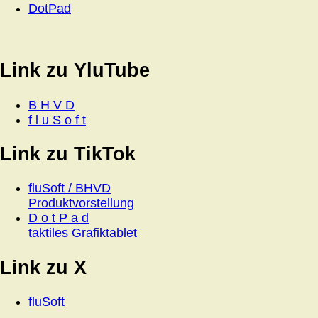
DotPad
Link zu YluTube
B H V D
f l u S o f t
Link zu TikTok
fluSoft / BHVD
Produktvorstellung
D o t P a d
taktiles Grafiktablet
Link zu X
fluSoft