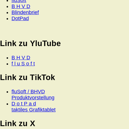
fluSoft
B H V D
Blindenbrief
DotPad
Link zu YluTube
B H V D
f l u S o f t
Link zu TikTok
fluSoft / BHVD
Produktvorstellung
D o t P a d
taktiles Grafiktablet
Link zu X