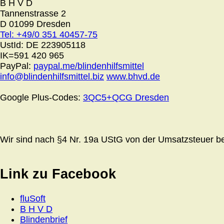
B H V D
Tannenstrasse 2
D 01099 Dresden
Tel: +49/0 351 40457-75
UstId:
DE 223905118
IK=591 420 965
PayPal:
paypal.me/blindenhilfsmittel
info@blindenhilfsmittel.biz
www.bhvd.de
Google Plus-Codes:
3QC5+QCG Dresden
Wir sind nach §4 Nr. 19a UStG von der Umsatzsteuer bef
Link zu Facebook
fluSoft
B H V D
Blindenbrief