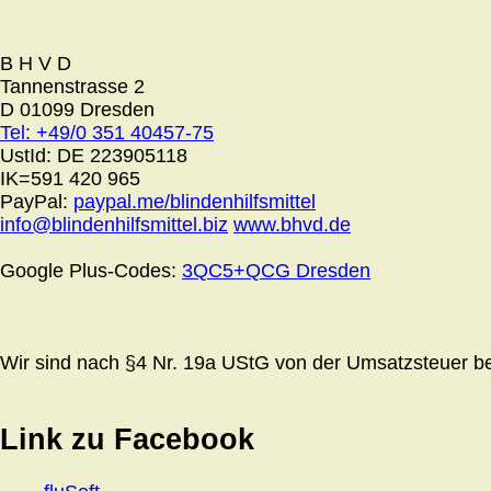
B H V D
Tannenstrasse 2
D 01099 Dresden
Tel: +49/0 351 40457-75
UstId:
DE 223905118
IK=591 420 965
PayPal:
paypal.me/blindenhilfsmittel
info@blindenhilfsmittel.biz
www.bhvd.de
Google Plus-Codes:
3QC5+QCG Dresden
Wir sind nach §4 Nr. 19a UStG von der Umsatzsteuer bef
Link zu Facebook